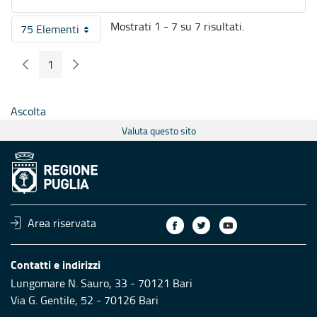
Mostrati 1 - 7 su 7 risultati.
75 Elementi
Per pagina
1
Pagina Precedente
Pagina Seguente
Pagina
Ascolta
Valuta questo sito
Area riservata
Contatti e indirizzi
Lungomare N. Sauro, 33 - 70121 Bari
Via G. Gentile, 52 - 70126 Bari