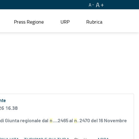
A
A
Press Regione
URP
Rubrica
ente
26 16.38
e di Giunta regionale dal
n
....2465 al
n
. 2470 del 16 Novembre