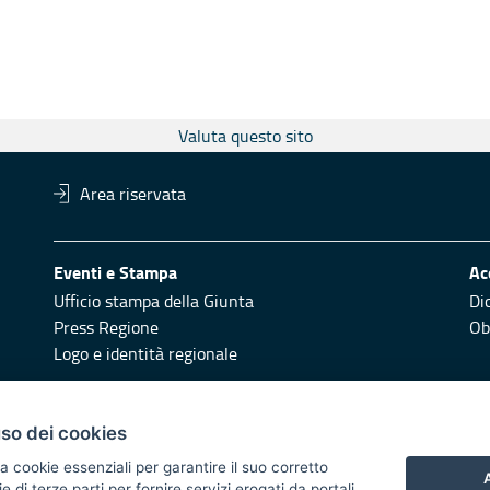
Valuta questo sito
Area riservata
Eventi e Stampa
Ac
Ufficio stampa della Giunta
Di
Press Regione
Obi
Logo e identità regionale
Redazione
Pr
uso dei cookies
Responsabili di pubblicazione
Vai
a cookie essenziali per garantire il suo corretto
A
di terze parti per fornire servizi erogati da portali