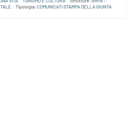
ONA VITA
TURISMO E CULTURA
Strutture:
ARPA -
NTALE
Tipologia:
COMUNICATI STAMPA DELLA GIUNTA