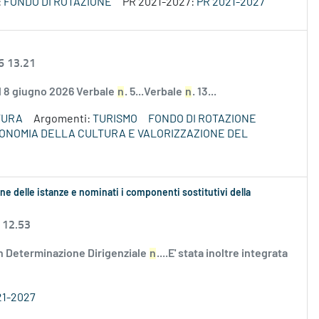
:
FONDO DI ROTAZIONE
PR 2021-2027:
PR 2021-2027
6 13.21
el 8 giugno 2026 Verbale
n
. 5...Verbale
n
. 13...
TURA
Argomenti:
TURISMO
FONDO DI ROTAZIONE
ECONOMIA DELLA CULTURA E VALORIZZAZIONE DEL
ne delle istanze e nominati i componenti sostitutivi della
 12.53
n Determinazione Dirigenziale
n
....E' stata inoltre integrata
21-2027