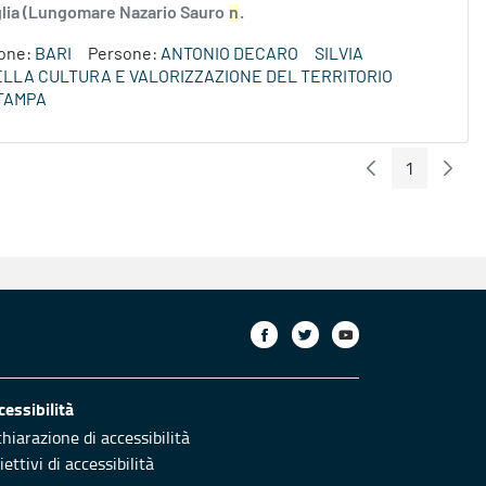
uglia (Lungomare Nazario Sauro
n
.
ione:
BARI
Persone:
ANTONIO DECARO
SILVIA
DELLA CULTURA E VALORIZZAZIONE DEL TERRITORIO
TAMPA
1
Pagina Preceden
Pagin
Pagina
cessibilità
chiarazione di accessibilità
ettivi di accessibilità