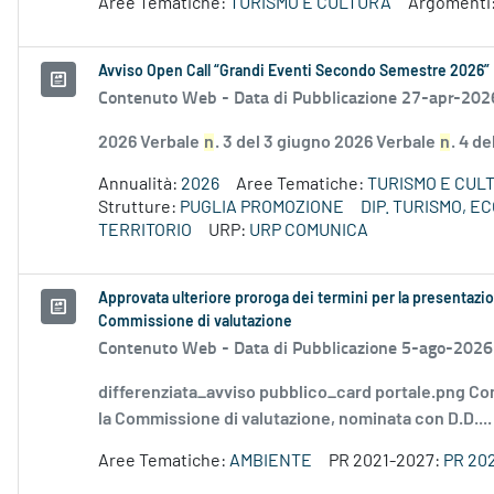
Aree Tematiche:
TURISMO E CULTURA
Argomenti
Avviso Open Call “Grandi Eventi Secondo Semestre 2026”
Contenuto Web -
Data di Pubblicazione 27-apr-202
2026 Verbale
n
. 3 del 3 giugno 2026 Verbale
n
. 4 d
Annualità:
2026
Aree Tematiche:
TURISMO E CUL
Strutture:
PUGLIA PROMOZIONE
DIP. TURISMO, 
TERRITORIO
URP:
URP COMUNICA
Approvata ulteriore proroga dei termini per la presentazio
Commissione di valutazione
Contenuto Web -
Data di Pubblicazione 5-ago-2026
differenziata_avviso pubblico_card portale.png Co
la Commissione di valutazione, nominata con D.D....
Aree Tematiche:
AMBIENTE
PR 2021-2027:
PR 20