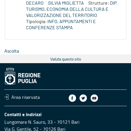
DECARO
SILVIA MIGLIETTA
Strutture:
DIP.
TURISMO, ECONOMIA DELLA CULTURA E
VALORIZZAZIONE DEL TERRITORIO
Tipologia:
INFO, APPUNTAMENTI E
CONFERENZE STAMPA
Ascolta
Valuta questo sito
Area riservata
Contatti e indirizzi
Lungomare N. Sauro, 33 - 70121 Bari
Via G. Gentile, 52 - 70126 Bari