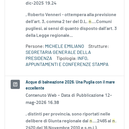
dic-2025 19.24
, Roberto Venneri - ottempera alla previsione
dell’art. 3, comma 2 ter del D.L.
n
....Comuni
pugliesi, ai sensi di quanto disposto dall’art. 3
della Legge regionale...
Persone:
MICHELE EMILIANO
Strutture:
SEGRETARIA GENERALE DELLA
PRESIDENZA
Tipologia:
INFO,
APPUNTAMENTI E CONFERENZE STAMPA
Acque di balneazione 2026. Una Puglia con il mare
eccellente
Contenuto Web -
Data di Pubblicazione 12-
mag-2026 16.38
, distinti per provincia, sono riportati nelle
delibere di Giunta regionale dal
n
....2465 al
n
.
2470 del 16 Novembre 2010 e s.m.i.).