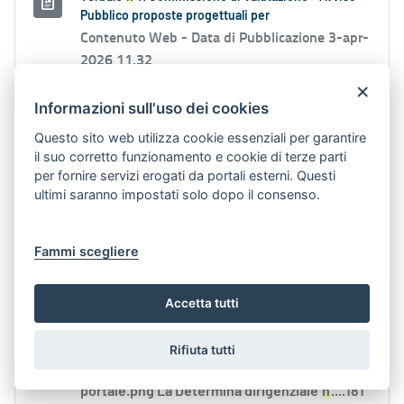
Pubblico proposte progettuali per
Contenuto Web -
Data di Pubblicazione 3-apr-
2026 11.32
×
VIII_ristrutturazione_avviso pubblico_card
Informazioni sull'uso dei cookies
portale.png La Determina dirigenziale
n
....97
Questo sito web utilizza cookie essenziali per garantire
del 02/04/2026 approva il Verbale
n
. 11 del
il suo corretto funzionamento e cookie di terze parti
26/03/2026...
per fornire servizi erogati da portali esterni. Questi
ultimi saranno impostati solo dopo il consenso.
Aree Tematiche:
TURISMO E CULTURA
PR
2021-2027:
PR 2021-2027
Fammi scegliere
Verbale
n
. 18 Commissione di Valutazione - Avviso
Pubblico proposte progettuali per
Accetta tutti
Contenuto Web -
Data di Pubblicazione 16-
giu-2026 10.12
Rifiuta tutti
VIII_ristrutturazione_avviso pubblico_card
portale.png La Determina dirigenziale
n
....181