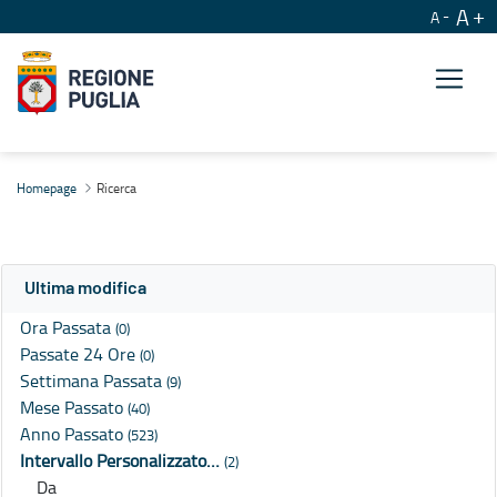
A
A
Ricerca
Homepage
Ricerca
Ultima modifica
Ora Passata
(0)
Passate 24 Ore
(0)
Settimana Passata
(9)
Mese Passato
(40)
Anno Passato
(523)
Intervallo Personalizzato…
(2)
Da