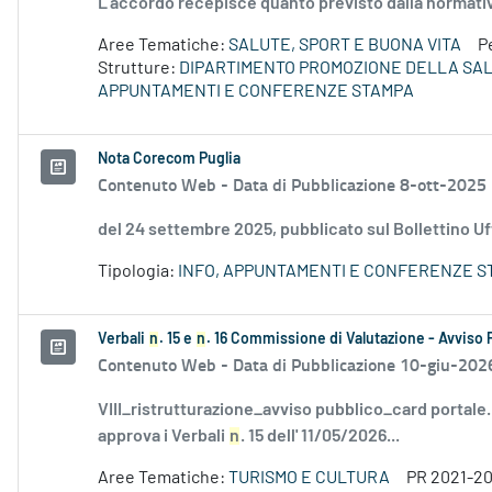
L’accordo recepisce quanto previsto dalla normati
Aree Tematiche:
SALUTE, SPORT E BUONA VITA
P
Strutture:
DIPARTIMENTO PROMOZIONE DELLA SA
APPUNTAMENTI E CONFERENZE STAMPA
Nota Corecom Puglia
Contenuto Web -
Data di Pubblicazione 8-ott-2025
del 24 settembre 2025, pubblicato sul Bollettino Uf
Tipologia:
INFO, APPUNTAMENTI E CONFERENZE S
Verbali
n
. 15 e
n
. 16 Commissione di Valutazione - Avviso 
Contenuto Web -
Data di Pubblicazione 10-giu-202
VIII_ristrutturazione_avviso pubblico_card portale
approva i Verbali
n
. 15 dell' 11/05/2026...
Aree Tematiche:
TURISMO E CULTURA
PR 2021-2