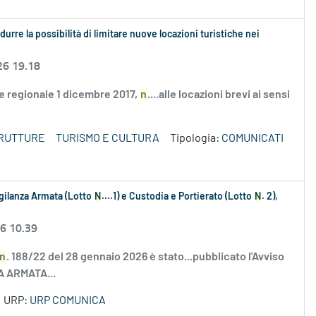
urre la possibilità di limitare nuove locazioni turistiche nei
26 19.18
ge regionale 1 dicembre 2017,
n
....alle locazioni brevi ai sensi
TRUTTURE
TURISMO E CULTURA
Tipologia:
COMUNICATI
igilanza Armata (Lotto
N
....1) e Custodia e Portierato (Lotto
N
. 2),
26 10.39
n
. 188/22 del 28 gennaio 2026 è stato...pubblicato l'Avviso
ZA ARMATA...
URP:
URP COMUNICA