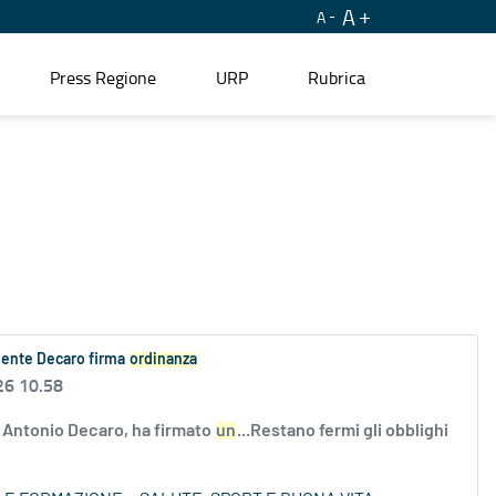
A
A
Press Regione
URP
Rubrica
idente Decaro firma
ordinanza
26 10.58
a, Antonio Decaro, ha firmato
un
...Restano fermi gli obblighi