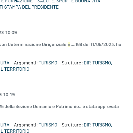
E E FORMAZIONE
SALUTE, SPORT E BUONA VITA
TI STAMPA DEL PRESIDENTE
23 10.09
 con Determinazione Dirigenziale
n
....168 del 11/05/2023, ha
TURA
Argomenti:
TURISMO
Strutture:
DIP. TURISMO,
L TERRITORIO
5 10.19
2025 della Sezione Demanio e Patrimonio...è stata approvata
TURA
Argomenti:
TURISMO
Strutture:
DIP. TURISMO,
L TERRITORIO