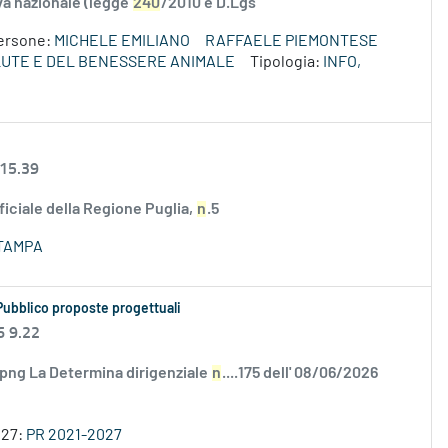
va nazionale (legge
240
/2010 e D.Lgs
ersone:
MICHELE EMILIANO
RAFFAELE PIEMONTESE
LUTE E DEL BENESSERE ANIMALE
Tipologia:
INFO,
 15.39
ficiale della Regione Puglia,
n
.5
TAMPA
Pubblico proposte progettuali
6 9.22
.png La Determina dirigenziale
n
....175 dell' 08/06/2026
027:
PR 2021-2027