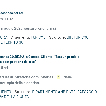
 sospesa dal Tar
25 11.18
15 maggio 2025, senza pronunciarsi
TURA
Argomenti:
TURISMO
Strutture:
DIP. TURISMO,
L TERRITORIO
iscarica CO.BE.MA. a Canosa. Ciliento: “Sarà un presidio
 e post gestione del sito”
 9.46
cedura di infrazione comunitaria UE
n
....delle
zi spia della discarica...
LIENTO
Strutture:
DIPARTIMENTO AMBIENTE, PAESAGGIO
PA DELLA GIUNTA