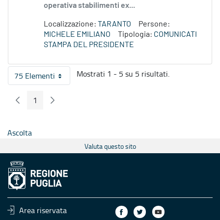
operativa stabilimenti ex...
Localizzazione:
TARANTO
Persone:
MICHELE EMILIANO
Tipologia:
COMUNICATI
STAMPA DEL PRESIDENTE
Mostrati 1 - 5 su 5 risultati.
75 Elementi
Per pagina
1
Pagina Precedente
Pagina Seguente
Pagina
Ascolta
Valuta questo sito
Area riservata