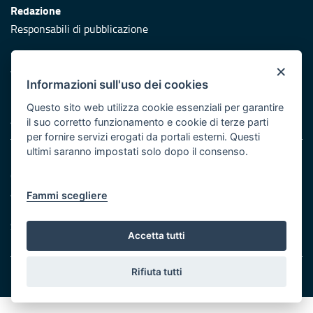
Redazione
Responsabili di pubblicazione
Protezione civile
×
Vai al sito di Protezione Civile Puglia
Informazioni sull'uso dei cookies
Iniziativa finanziata con risorse del POR Puglia 2014/2020 -
Questo sito web utilizza cookie essenziali per garantire
Asse XI
il suo corretto funzionamento e cookie di terze parti
per fornire servizi erogati da portali esterni. Questi
ultimi saranno impostati solo dopo il consenso.
Note legali
Cookie e privacy
Atti di notifica
Fammi scegliere
Feed RSS
Servizi Intranet
Accetta tutti
Rifiuta tutti
© Regione Puglia