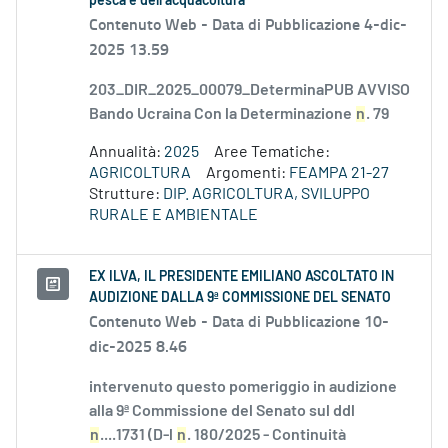
pesca e dell’acquacoltura
Contenuto Web -
Data di Pubblicazione 4-dic-
2025 13.59
203_DIR_2025_00079_DeterminaPUB AVVISO
Bando Ucraina Con la Determinazione
n
. 79
Annualità:
2025
Aree Tematiche:
AGRICOLTURA
Argomenti:
FEAMPA 21-27
Strutture:
DIP. AGRICOLTURA, SVILUPPO
RURALE E AMBIENTALE
EX ILVA, IL PRESIDENTE EMILIANO ASCOLTATO IN
AUDIZIONE DALLA 9ª COMMISSIONE DEL SENATO
Contenuto Web -
Data di Pubblicazione 10-
dic-2025 8.46
intervenuto questo pomeriggio in audizione
alla 9ª Commissione del Senato sul ddl
n
....1731 (D-l
n
. 180/2025 - Continuità