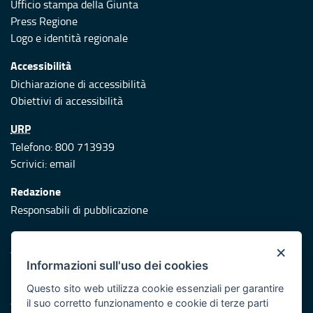
Ufficio stampa della Giunta
Press Regione
Logo e identità regionale
Accessibilità
Dichiarazione di accessibilità
Obiettivi di accessibilità
URP
Telefono: 800 713939
Scrivici:
email
Redazione
Responsabili di pubblicazione
Protezione civile
×
Vai al sito di Protezione Civile Puglia
Informazioni sull'uso dei cookies
Iniziativa finanziata con risorse del POR Puglia 2014/2020 -
Questo sito web utilizza cookie essenziali per garantire
Asse XI
il suo corretto funzionamento e cookie di terze parti