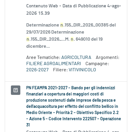
Contenuto Web -
Data di Pubblicazione 4-ago-
2026 15.39
Determinazione
n
.155_DIR_2026_00385 del
29/07/2026 Determinazione
n
.155_DIR_2026_...M.
n
. 649010 del 19
dicembre...
Aree Tematiche:
AGRICOLTURA
Argomenti:
FILIERE AGROALIMENTARI
Campagne:
2026-2027
Filiere:
VITIVINICOLO
PN FEAMPA 2021-2027 – Bando per gli indennizzi
finanziari a copertura dei maggiori costi di
produzione sostenuti dalle imprese della pesca e
dell'acquacoltura per effetto del conflitto bellico in
Medio Oriente – Priorità 2 – Obiettivo Specifico 2.2
– Azione 5 – Codice Intervento 222507 – Operazione
31
Contenuto Web -
Data di Pubblicazione 4-ago-