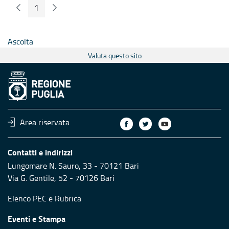
1
Pagina Precedente
Pagina Seguente
Pagina
Ascolta
Valuta questo sito
Area riservata
Contatti e indirizzi
Lungomare N. Sauro, 33 - 70121 Bari
Via G. Gentile, 52 - 70126 Bari
Elenco PEC
e
Rubrica
Eventi e Stampa