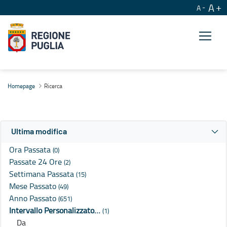
A
A
Ricerca
Homepage
Ricerca
Ultima modifica
Ora Passata
(0)
Passate 24 Ore
(2)
Settimana Passata
(15)
Mese Passato
(49)
Anno Passato
(651)
Intervallo Personalizzato…
(1)
Da