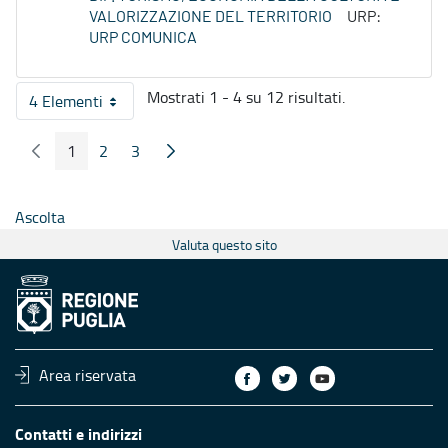
VALORIZZAZIONE DEL TERRITORIO
URP:
URP COMUNICA
Mostrati 1 - 4 su 12 risultati.
4 Elementi
Per pagina
1
2
3
Pagina Precedente
Pagina Seguente
Pagina
Pagina
Pagina
Ascolta
Valuta questo sito
Area riservata
Contatti e indirizzi