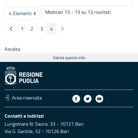
Mostrati 13 - 13 su 13 risultati.
4 Elementi
Per pagina
1
2
3
4
Pagina Precedente
Pagina Seguente
Pagina
Pagina
Pagina
Pagina
Ascolta
Valuta questo sito
Area riservata
Contatti e indirizzi
Lungomare N. Sauro, 33 - 70121 Bari
Via G. Gentile, 52 - 70126 Bari