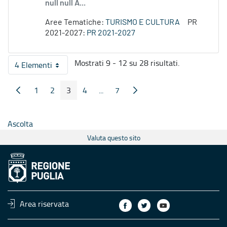
null null A...
Aree Tematiche:
TURISMO E CULTURA
PR
2021-2027:
PR 2021-2027
Mostrati 9 - 12 su 28 risultati.
4 Elementi
Per pagina
1
2
3
4
...
7
Pagina Precedente
Pagina Seguente
Pagina
Pagina
Pagina
Pagina
Pagine intermedie
Pagina
Ascolta
Valuta questo sito
Area riservata