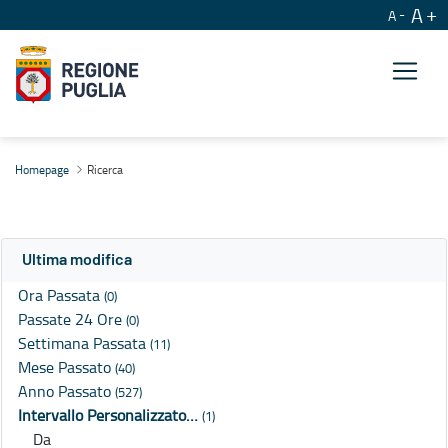
A
A
Ricerca
Homepage
Ricerca
Ultima modifica
Ora Passata
(0)
Passate 24 Ore
(0)
Settimana Passata
(11)
Mese Passato
(40)
Anno Passato
(527)
Intervallo Personalizzato…
(1)
Da