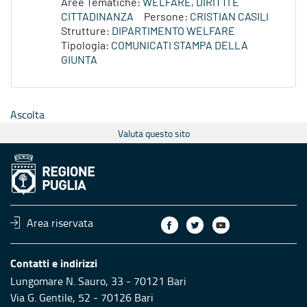
Aree Tematiche:
WELFARE, DIRITTI E
CITTADINANZA
Persone:
CRISTIAN CASILI
Strutture:
DIPARTIMENTO WELFARE
Tipologia:
COMUNICATI STAMPA DELLA
GIUNTA
Ascolta
Valuta questo sito
Area riservata
Contatti e indirizzi
Lungomare N. Sauro, 33 - 70121 Bari
Via G. Gentile, 52 - 70126 Bari