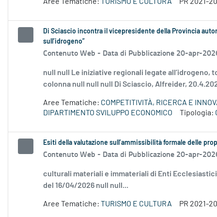
Aree Tematiche:
TURISMO E CULTURA
PR 2021-2
Di Sciascio incontra il vicepresidente della Provincia aut
sull’idrogeno”
Contenuto Web -
Data di Pubblicazione 20-apr-202
null null Le iniziative regionali legate all’idrogeno,
colonna null null null Di Sciascio, Alfreider, 20.4.2
Aree Tematiche:
COMPETITIVITÀ, RICERCA E INNO
DIPARTIMENTO SVILUPPO ECONOMICO
Tipologia:
Esiti della valutazione sull’ammissibilità formale delle p
Contenuto Web -
Data di Pubblicazione 20-apr-202
culturali materiali e immateriali di Enti Ecclesiastic
del 16/04/2026 null null...
Aree Tematiche:
TURISMO E CULTURA
PR 2021-2