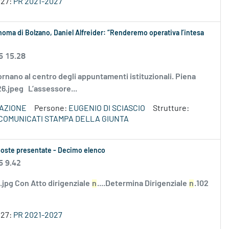
027:
PR 2021-2027
onoma di Bolzano, Daniel Alfreider: “Renderemo operativa l’intesa
6 15.28
 tornano al centro degli appuntamenti istituzionali. Piena
026.jpeg L’assessore...
VAZIONE
Persone:
EUGENIO DI SCIASCIO
Strutture:
COMUNICATI STAMPA DELLA GIUNTA
roposte presentate - Decimo elenco
6 9.42
i.jpg Con Atto dirigenziale
n
....Determina Dirigenziale
n
.102
027:
PR 2021-2027