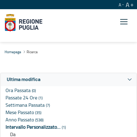
A
A
Ricerca
Homepage
Ricerca
Ultima modifica
Ora Passata
(0)
Passate 24 Ore
(1)
Settimana Passata
(7)
Mese Passato
(35)
Anno Passato
(538)
Intervallo Personalizzato…
(1)
Da