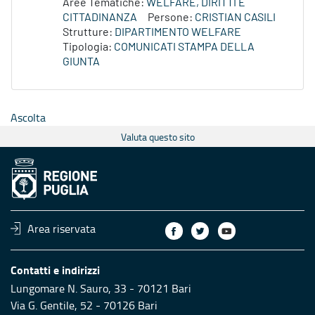
Aree Tematiche:
WELFARE, DIRITTI E
CITTADINANZA
Persone:
CRISTIAN CASILI
Strutture:
DIPARTIMENTO WELFARE
Tipologia:
COMUNICATI STAMPA DELLA
GIUNTA
Ascolta
Valuta questo sito
Area riservata
Contatti e indirizzi
Lungomare N. Sauro, 33 - 70121 Bari
Via G. Gentile, 52 - 70126 Bari