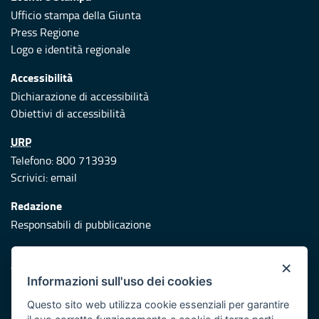
Ufficio stampa della Giunta
Press Regione
Logo e identità regionale
Accessibilità
Dichiarazione di accessibilità
Obiettivi di accessibilità
URP
Telefono: 800 713939
Scrivici:
email
Redazione
Responsabili di pubblicazione
Protezione civile
×
Vai al sito di Protezione Civile Puglia
Informazioni sull'uso dei cookies
Iniziativa finanziata con risorse del POR Puglia 2014/2020 -
Questo sito web utilizza cookie essenziali per garantire
Asse XI