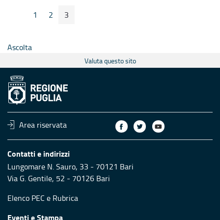
1
2
3
Pagina Precedente
Pagina Seguente
Pagina
Pagina
Pagina
Ascolta
Valuta questo sito
Area riservata
Contatti e indirizzi
Lungomare N. Sauro, 33 - 70121 Bari
Via G. Gentile, 52 - 70126 Bari
Elenco PEC
e
Rubrica
Eventi e Stampa