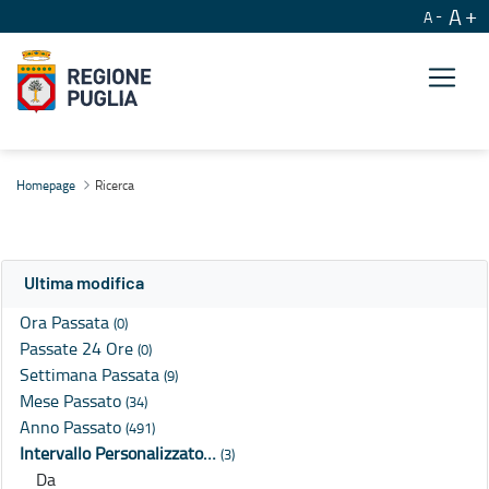
A
A
Ricerca
Homepage
Ricerca
Ultima modifica
Ora Passata
(0)
Passate 24 Ore
(0)
Settimana Passata
(9)
Mese Passato
(34)
Anno Passato
(491)
Intervallo Personalizzato…
(3)
Da