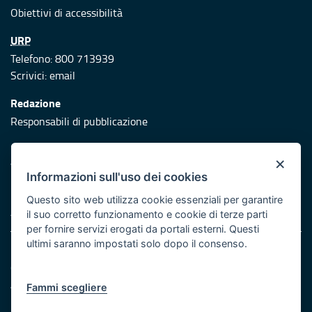
Obiettivi di accessibilità
URP
Telefono: 800 713939
Scrivici:
email
Redazione
Responsabili di pubblicazione
Protezione civile
×
Vai al sito di Protezione Civile Puglia
Informazioni sull'uso dei cookies
Iniziativa finanziata con risorse del POR Puglia 2014/2020 -
Questo sito web utilizza cookie essenziali per garantire
Asse XI
il suo corretto funzionamento e cookie di terze parti
per fornire servizi erogati da portali esterni. Questi
ultimi saranno impostati solo dopo il consenso.
Note legali
Cookie e privacy
Atti di notifica
Fammi scegliere
Feed RSS