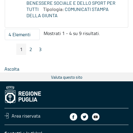
BENESSERE SOCIALE E DELLO SPORT PER
TUTTI
Tipologia:
COMUNICATI STAMPA
DELLA GIUNTA
Mostrati 1 - 4 su 9 risultati.
4 Elementi
Per pagina
1
2
3
Pagina Precedente
Pagina Seguente
Pagina
Pagina
Pagina
Ascolta
Valuta questo sito
Area riservata