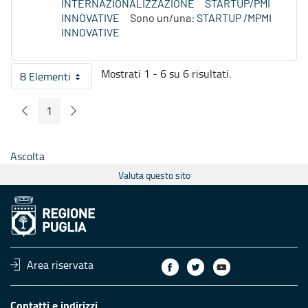
INTERNAZIONALIZZAZIONE
STARTUP/PMI
INNOVATIVE
Sono un/una:
STARTUP /MPMI
INNOVATIVE
Mostrati 1 - 6 su 6 risultati.
8 Elementi
Per pagina
1
Pagina Precedente
Pagina Seguente
Pagina
Ascolta
Valuta questo sito
Area riservata
Contatti e indirizzi