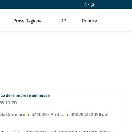
A
A
Press Regione
URP
Rubrica
lenco delle imprese ammesse
26 11.20
alla Circolare
n
. 3/2026 – Prot....
n
. 0202633/2026 del