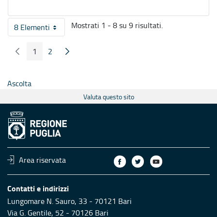
Mostrati 1 - 8 su 9 risultati.
8 Elementi
Per pagina
1
2
Pagina Precedente
Pagina Seguente
Pagina
Pagina
Ascolta
Valuta questo sito
Area riservata
Contatti e indirizzi
Lungomare N. Sauro, 33 - 70121 Bari
Via G. Gentile, 52 - 70126 Bari