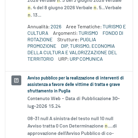
2026 Verbale
n
. 3 del 3 giugno 2026 Verbale
n
. 4 del 8 giugno 2026 Verbale
n
. 5...Verbale
n
. 13...
Annualità:
2026
Aree Tematiche:
TURISMO E
CULTURA
Argomenti:
TURISMO
FONDO DI
ROTAZIONE
Strutture:
PUGLIA
PROMOZIONE
DIP. TURISMO, ECONOMIA
DELLA CULTURA E VALORIZZAZIONE DEL
TERRITORIO
URP:
URP COMUNICA
Avviso pubblico per la realizzazione di interventi di
assistenza a favore delle vittime di tratta e grave
sfruttamento in Puglia
Contenuto Web -
Data di Pubblicazione 30-
lug-2026 15.24
08-31 null A sinistra del testo null 10 null
Avviso tratta 0 Con Determinazione
n
....di
approvazione dell'Avviso Pubblico di co-