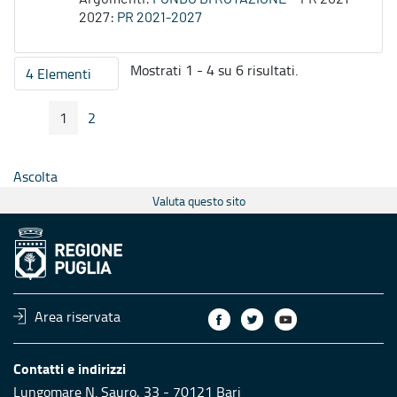
2027:
PR 2021-2027
Mostrati 1 - 4 su 6 risultati.
4 Elementi
Per pagina
1
2
Pagina Precedente
Pagina Seguente
Pagina
Pagina
Ascolta
Valuta questo sito
Area riservata
Contatti e indirizzi
Lungomare N. Sauro, 33 - 70121 Bari