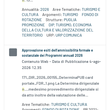
n
. 13...
Annualità:
2026
Aree Tematiche:
TURISMO E
CULTURA
Argomenti:
TURISMO
FONDO DI
ROTAZIONE
Strutture:
PUGLIA
PROMOZIONE
DIP. TURISMO, ECONOMIA
DELLA CULTURA E VALORIZZAZIONE DEL
TERRITORIO
URP:
URP COMUNICA
Approvazione esiti dell’ammissibilità formale e
sostanziale dei Programmi annuali 2026
Contenuto Web -
Data di Pubblicazione 4-ago-
2026 12.35
171_DIR_2026_00155_DeterminaPUB card
portale_FDR_1.png La Determina dirigenziale
n
....medesimo provvedimento dirigenziale si
dà atto inoltre della valutazione delle...
Aree Tematiche:
TURISMO E CULTURA
Argomenti:
FONDO DI ROTAZIONE
PR 2021-