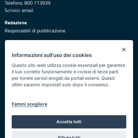
Telefono: 800 713939
Scrivici:
email
Redazione
Responsabili di pubblicazione
Protezione civile
×
Vai al sito di Protezione Civile Puglia
Informazioni sull'uso dei cookies
Iniziativa finanziata con risorse del POR Puglia 2014/2020 -
Questo sito web utilizza cookie essenziali per garantire
Asse XI
il suo corretto funzionamento e cookie di terze parti
per fornire servizi erogati da portali esterni. Questi
ultimi saranno impostati solo dopo il consenso.
Note legali
Cookie e privacy
Atti di notifica
Fammi scegliere
Feed RSS
Servizi Intranet
Accetta tutti
Rifiuta tutti