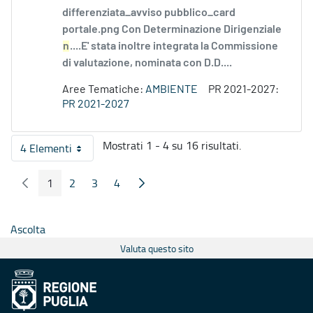
differenziata_avviso pubblico_card
portale.png Con Determinazione Dirigenziale
n
....E' stata inoltre integrata la Commissione
di valutazione, nominata con D.D....
Aree Tematiche:
AMBIENTE
PR 2021-2027:
PR 2021-2027
Mostrati 1 - 4 su 16 risultati.
4 Elementi
Per pagina
1
2
3
4
Pagina Precedente
Pagina Seguente
Pagina
Pagina
Pagina
Pagina
Ascolta
Valuta questo sito