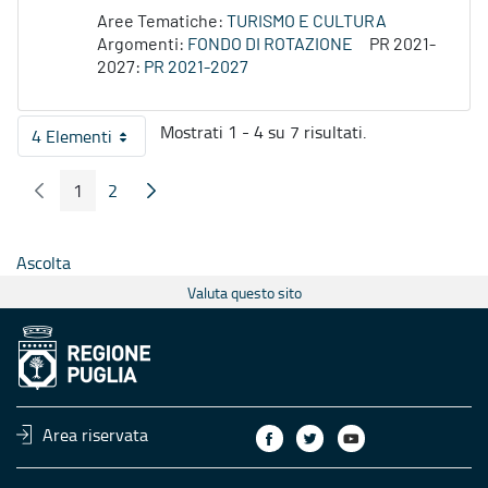
Aree Tematiche:
TURISMO E CULTURA
Argomenti:
FONDO DI ROTAZIONE
PR 2021-
2027:
PR 2021-2027
Mostrati 1 - 4 su 7 risultati.
4 Elementi
Per pagina
1
2
Pagina Precedente
Pagina Seguente
Pagina
Pagina
Ascolta
Valuta questo sito
Area riservata