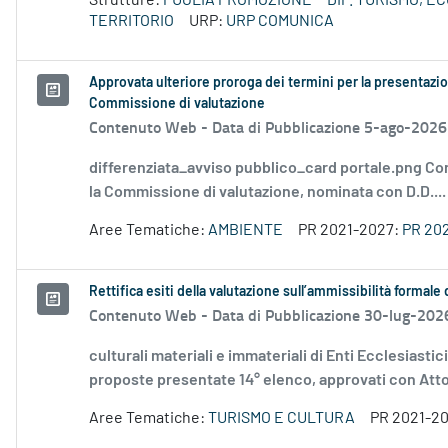
Strutture:
PUGLIA PROMOZIONE
DIP. TURISMO, 
TERRITORIO
URP:
URP COMUNICA
Approvata ulteriore proroga dei termini per la presentazio
Commissione di valutazione
Contenuto Web -
Data di Pubblicazione 5-ago-2026
differenziata_avviso pubblico_card portale.png Co
la Commissione di valutazione, nominata con D.D....
Aree Tematiche:
AMBIENTE
PR 2021-2027:
PR 20
Rettifica esiti della valutazione sull’ammissibilità forma
Contenuto Web -
Data di Pubblicazione 30-lug-202
culturali materiali e immateriali di Enti Ecclesiastic
proposte presentate 14° elenco, approvati con Atto.
Aree Tematiche:
TURISMO E CULTURA
PR 2021-2