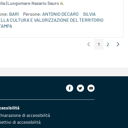
uglia (Lungomare Nazario Sauro
n
.
ione:
BARI
Persone:
ANTONIO DECARO
SILVIA
DELLA CULTURA E VALORIZZAZIONE DEL TERRITORIO
TAMPA
1
2
Pagina Precedente
Pagin
Pagina
Pagina
cessibilità
chiarazione di accessibilità
ettivi di accessibilità