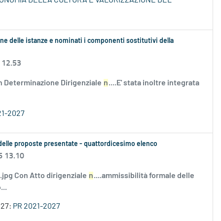
ECONOMIA DELLA CULTURA E VALORIZZAZIONE DEL
ne delle istanze e nominati i componenti sostitutivi della
 12.53
n Determinazione Dirigenziale
n
....E' stata inoltre integrata
21-2027
le delle proposte presentate - quattordicesimo elenco
6 13.10
i.jpg Con Atto dirigenziale
n
....ammissibilità formale delle
..
027:
PR 2021-2027