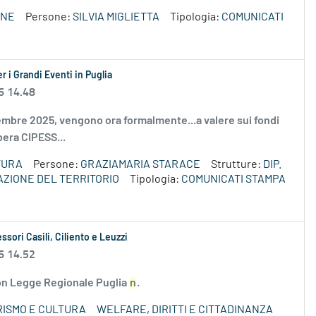
ONE
Persone:
SILVIA MIGLIETTA
Tipologia:
COMUNICATI
r i Grandi Eventi in Puglia
6 14.48
vembre 2025, vengono ora formalmente...a valere sui fondi
era CIPESS...
TURA
Persone:
GRAZIAMARIA STARACE
Strutture:
DIP.
AZIONE DEL TERRITORIO
Tipologia:
COMUNICATI STAMPA
ssori Casili, Ciliento e Leuzzi
6 14.52
 con Legge Regionale Puglia
n
.
RISMO E CULTURA
WELFARE, DIRITTI E CITTADINANZA