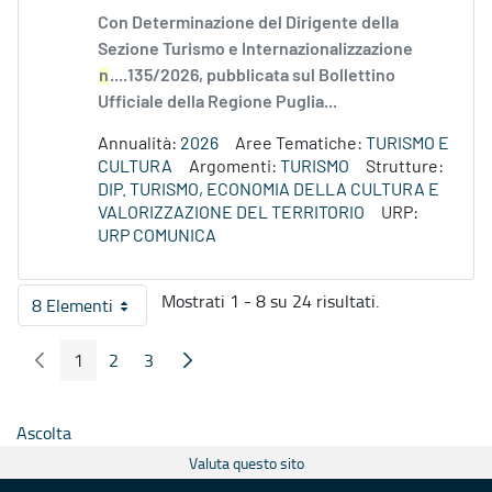
Con Determinazione del Dirigente della
Sezione Turismo e Internazionalizzazione
n
....135/2026, pubblicata sul Bollettino
Ufficiale della Regione Puglia...
Annualità:
2026
Aree Tematiche:
TURISMO E
CULTURA
Argomenti:
TURISMO
Strutture:
DIP. TURISMO, ECONOMIA DELLA CULTURA E
VALORIZZAZIONE DEL TERRITORIO
URP:
URP COMUNICA
Mostrati 1 - 8 su 24 risultati.
8 Elementi
Per pagina
1
2
3
Pagina Precedente
Pagina Seguente
Pagina
Pagina
Pagina
Ascolta
Valuta questo sito