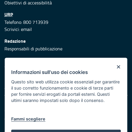
Obiettivi di accessibilità
URP
Telefono: 800 713939
Scrivici:
email
Redazione
Responsabili di pubblicazione
Protezione civile
×
Vai al sito di Protezione Civile Puglia
Informazioni sull'uso dei cookies
Iniziativa finanziata con risorse del POR Puglia 2014/2020 -
Questo sito web utilizza cookie essenziali per garantire
Asse XI
il suo corretto funzionamento e cookie di terze parti
per fornire servizi erogati da portali esterni. Questi
ultimi saranno impostati solo dopo il consenso.
Note legali
Cookie e privacy
Atti di notifica
Fammi scegliere
Feed RSS
Servizi Intranet