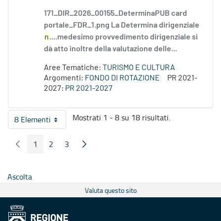
171_DIR_2026_00155_DeterminaPUB card
portale_FDR_1.png La Determina dirigenziale
n
....medesimo provvedimento dirigenziale si
dà atto inoltre della valutazione delle...
Aree Tematiche:
TURISMO E CULTURA
Argomenti:
FONDO DI ROTAZIONE
PR 2021-
2027:
PR 2021-2027
Mostrati 1 - 8 su 18 risultati.
8 Elementi
Per pagina
1
2
3
Pagina Precedente
Pagina Seguente
Pagina
Pagina
Pagina
Ascolta
Valuta questo sito