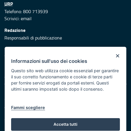
URP
Telefono: 800 713939
Scrivici:
email
Redazione
Responsabili di pubblicazione
Protezione civile
×
Vai al sito di Protezione Civile Puglia
Informazioni sull'uso dei cookies
Iniziativa finanziata con risorse del POR Puglia 2014/2020 -
Questo sito web utilizza cookie essenziali per garantire
Asse XI
il suo corretto funzionamento e cookie di terze parti
per fornire servizi erogati da portali esterni. Questi
ultimi saranno impostati solo dopo il consenso.
Note legali
Cookie e privacy
Atti di notifica
Fammi scegliere
Feed RSS
Servizi Intranet
Accetta tutti