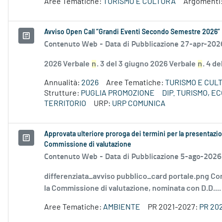
Aree Tematiche:
TURISMO E CULTURA
Argomenti
Avviso Open Call “Grandi Eventi Secondo Semestre 2026”
Contenuto Web -
Data di Pubblicazione 27-apr-202
2026 Verbale
n
. 3 del 3 giugno 2026 Verbale
n
. 4 d
Annualità:
2026
Aree Tematiche:
TURISMO E CUL
Strutture:
PUGLIA PROMOZIONE
DIP. TURISMO, 
TERRITORIO
URP:
URP COMUNICA
Approvata ulteriore proroga dei termini per la presentazio
Commissione di valutazione
Contenuto Web -
Data di Pubblicazione 5-ago-2026
differenziata_avviso pubblico_card portale.png Co
la Commissione di valutazione, nominata con D.D....
Aree Tematiche:
AMBIENTE
PR 2021-2027:
PR 20