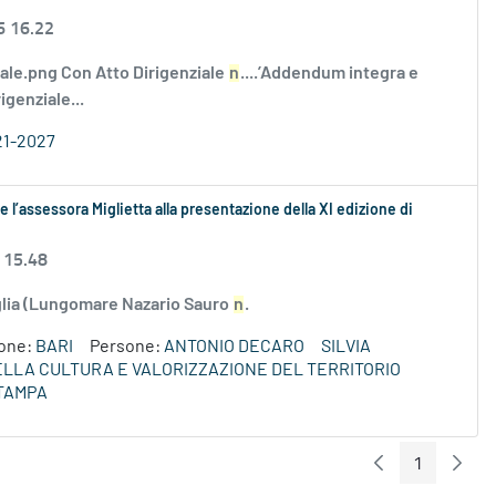
6 16.22
tale.png Con Atto Dirigenziale
n
....’Addendum integra e
genziale...
21-2027
 l’assessora Miglietta alla presentazione della XI edizione di
 15.48
uglia (Lungomare Nazario Sauro
n
.
ione:
BARI
Persone:
ANTONIO DECARO
SILVIA
DELLA CULTURA E VALORIZZAZIONE DEL TERRITORIO
TAMPA
1
Pagina Preceden
Pagin
Pagina