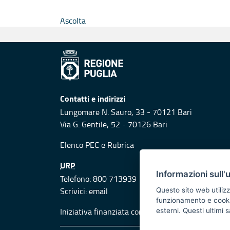
Ascolta
Contatti e indirizzi
Lungomare N. Sauro, 33 - 70121 Bari
Via G. Gentile, 52 - 70126 Bari
Elenco PEC
e
Rubrica
URP
Informazioni sull'
Telefono: 800 713939
Scrivici:
email
Questo sito web utilizz
funzionamento e cookie 
Iniziativa finanziata con risorse del POR Puglia
esterni. Questi ultimi