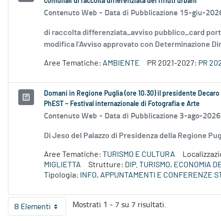
comunali di raccolta differenziata dei rifiuti urbani
Contenuto Web -
Data di Pubblicazione 15-giu-202
di raccolta differenziata_avviso pubblico_card por
modifica l’Avviso approvato con Determinazione Diri
Aree Tematiche:
AMBIENTE
PR 2021-2027:
PR 20
Domani in Regione Puglia (ore 10.30) il presidente Decaro e
PhEST – Festival internazionale di Fotografia e Arte
Contenuto Web -
Data di Pubblicazione 3-ago-2026
Di Jeso del Palazzo di Presidenza della Regione P
Aree Tematiche:
TURISMO E CULTURA
Localizzaz
MIGLIETTA
Strutture:
DIP. TURISMO, ECONOMIA 
Tipologia:
INFO, APPUNTAMENTI E CONFERENZE S
Mostrati 1 - 7 su 7 risultati.
8 Elementi
Per pagina