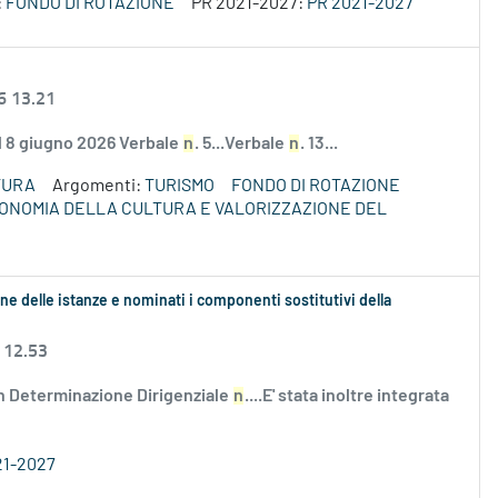
:
FONDO DI ROTAZIONE
PR 2021-2027:
PR 2021-2027
6 13.21
el 8 giugno 2026 Verbale
n
. 5...Verbale
n
. 13...
TURA
Argomenti:
TURISMO
FONDO DI ROTAZIONE
ECONOMIA DELLA CULTURA E VALORIZZAZIONE DEL
ne delle istanze e nominati i componenti sostitutivi della
 12.53
n Determinazione Dirigenziale
n
....E' stata inoltre integrata
21-2027