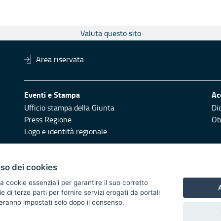
Valuta questo sito
Area riservata
Eventi e Stampa
Ac
Ufficio stampa della Giunta
Di
Press Regione
Obi
Logo e identità regionale
Redazione
Pr
uso dei cookies
Responsabili di pubblicazione
Vai
a cookie essenziali per garantire il suo corretto
A
di terze parti per fornire servizi erogati da portali
 2014/2020 - Asse XI
 saranno impostati solo dopo il consenso.