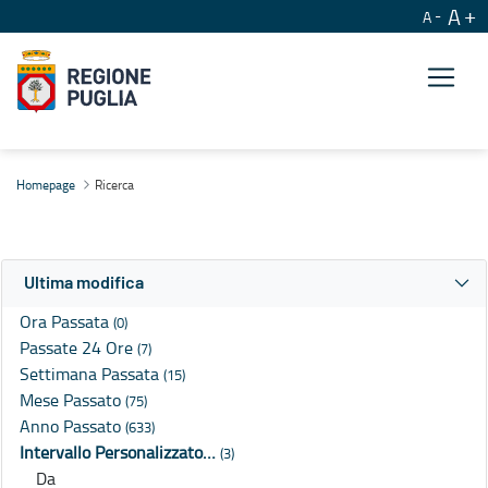
A
A
Ricerca
Homepage
Ricerca
Ultima modifica
Ora Passata
(0)
Passate 24 Ore
(7)
Settimana Passata
(15)
Mese Passato
(75)
Anno Passato
(633)
Intervallo Personalizzato…
(3)
Da