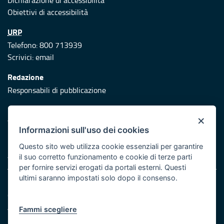
Dichiarazione di accessibilità
Obiettivi di accessibilità
URP
Telefono: 800 713939
Scrivici:
email
Redazione
Responsabili di pubblicazione
Protezione civile
×
Vai al sito di Protezione Civile Puglia
Informazioni sull'uso dei cookies
Iniziativa finanziata con risorse del POR Puglia 2014/2020 -
Questo sito web utilizza cookie essenziali per garantire
Asse XI
il suo corretto funzionamento e cookie di terze parti
per fornire servizi erogati da portali esterni. Questi
ultimi saranno impostati solo dopo il consenso.
Note legali
Cookie e privacy
Atti di notifica
Fammi scegliere
Feed RSS