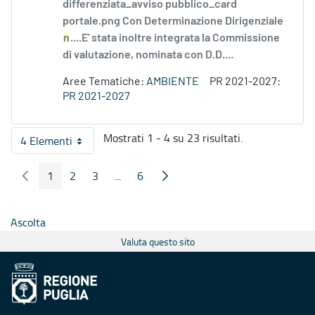
differenziata_avviso pubblico_card
portale.png Con Determinazione Dirigenziale
n
....E' stata inoltre integrata la Commissione
di valutazione, nominata con D.D....
Aree Tematiche:
AMBIENTE
PR 2021-2027:
PR 2021-2027
Mostrati 1 - 4 su 23 risultati.
4 Elementi
Per pagina
1
2
3
...
6
Pagina Precedente
Pagina Seguente
Pagina
Pagina
Pagina
Pagine intermedie
Pagina
Ascolta
Valuta questo sito