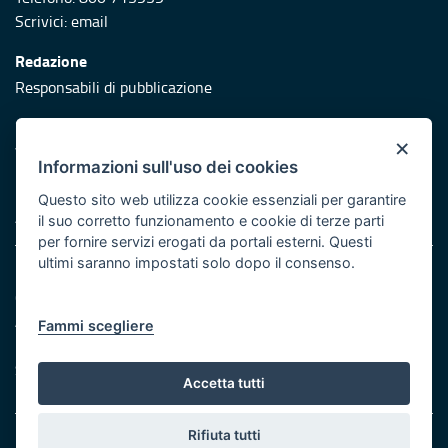
Scrivici:
email
Redazione
Responsabili di pubblicazione
Protezione civile
×
Vai al sito di Protezione Civile Puglia
Informazioni sull'uso dei cookies
Iniziativa finanziata con risorse del POR Puglia 2014/2020 -
Questo sito web utilizza cookie essenziali per garantire
Asse XI
il suo corretto funzionamento e cookie di terze parti
per fornire servizi erogati da portali esterni. Questi
ultimi saranno impostati solo dopo il consenso.
Note legali
Cookie e privacy
Atti di notifica
Fammi scegliere
Feed RSS
Servizi Intranet
Accetta tutti
Rifiuta tutti
© Regione Puglia