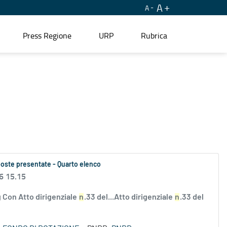
A
A
Press Regione
URP
Rubrica
oposte presentate - Quarto elenco
6 15.15
 Con Atto dirigenziale
n
.33 del...Atto dirigenziale
n
.33 del