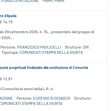
:
FONDO DI ROTAZIONE
PNRR:
PNRR
re d’Apulia
6 14.15
nale 29 settembre 2025,
n
. 15,...presentato dal gruppo di
e 2025...
Persone:
FRANCESCO PAOLICELLI
Strutture:
DIP.
Tipologia:
COMUNICATI STAMPA DELLA GIUNTA
oposte progettuali finalizzate alla costituzione di Comunità
6 12.51
di Comunità ai sensi della L.R.
n
.
VAZIONE
Persone:
EUGENIO DI SCIASCIO
Strutture:
COMUNICATI STAMPA DELLA GIUNTA