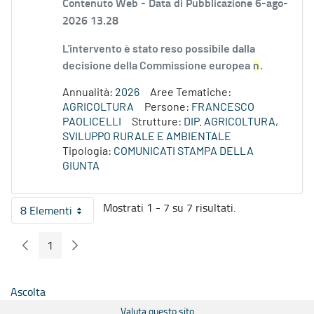
Contenuto Web -
Data di Pubblicazione 6-ago-
2026 13.28
L'intervento è stato reso possibile dalla
decisione della Commissione europea
n
.
Annualità:
2026
Aree Tematiche:
AGRICOLTURA
Persone:
FRANCESCO
PAOLICELLI
Strutture:
DIP. AGRICOLTURA,
SVILUPPO RURALE E AMBIENTALE
Tipologia:
COMUNICATI STAMPA DELLA
GIUNTA
Mostrati 1 - 7 su 7 risultati.
8 Elementi
Per pagina
1
Pagina Precedente
Pagina Seguente
Pagina
Ascolta
Valuta questo sito