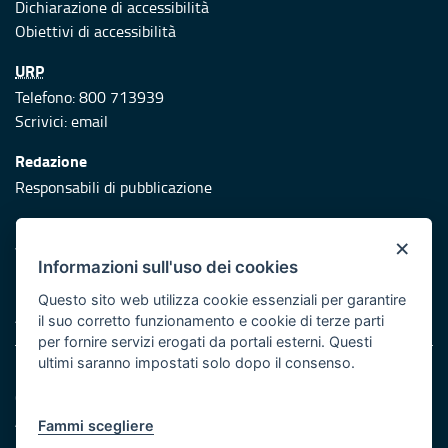
Dichiarazione di accessibilità
Obiettivi di accessibilità
URP
Telefono: 800 713939
Scrivici:
email
Redazione
Responsabili di pubblicazione
Protezione civile
×
Vai al sito di Protezione Civile Puglia
Informazioni sull'uso dei cookies
Iniziativa finanziata con risorse del POR Puglia 2014/2020 -
Questo sito web utilizza cookie essenziali per garantire
Asse XI
il suo corretto funzionamento e cookie di terze parti
per fornire servizi erogati da portali esterni. Questi
ultimi saranno impostati solo dopo il consenso.
Note legali
Cookie e privacy
Atti di notifica
Fammi scegliere
Feed RSS