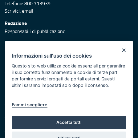
Telefono: 800 713939
Scrivici:
email
Redazione
Responsabili di pubblicazione
Protezione civile
×
Vai al sito di Protezione Civile Puglia
Informazioni sull'uso dei cookies
Iniziativa finanziata con risorse del POR Puglia 2014/2020 -
Questo sito web utilizza cookie essenziali per garantire
Asse XI
il suo corretto funzionamento e cookie di terze parti
per fornire servizi erogati da portali esterni. Questi
ultimi saranno impostati solo dopo il consenso.
Note legali
Cookie e privacy
Atti di notifica
Fammi scegliere
Feed RSS
Servizi Intranet
Accetta tutti