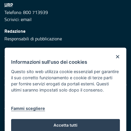
URP
Telefono: 800 713939
Scrivici:
email
Redazione
Responsabili di pubblicazione
Protezione civile
×
Vai al sito di Protezione Civile Puglia
Informazioni sull'uso dei cookies
Iniziativa finanziata con risorse del POR Puglia 2014/2020 -
Questo sito web utilizza cookie essenziali per garantire
Asse XI
il suo corretto funzionamento e cookie di terze parti
per fornire servizi erogati da portali esterni. Questi
ultimi saranno impostati solo dopo il consenso.
Note legali
Cookie e privacy
Atti di notifica
Fammi scegliere
Feed RSS
Servizi Intranet
Accetta tutti