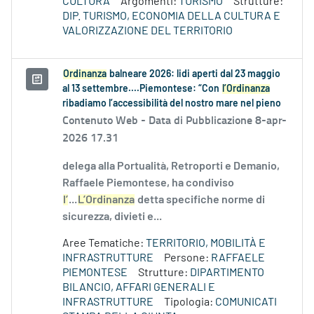
CULTURA
Argomenti:
TURISMO
Strutture:
DIP. TURISMO, ECONOMIA DELLA CULTURA E
VALORIZZAZIONE DEL TERRITORIO
Ordinanza
balneare 2026: lidi aperti dal 23 maggio
al 13 settembre....Piemontese: “Con
l’Ordinanza
ribadiamo l’accessibilità del nostro mare nel pieno
Contenuto Web -
Data di Pubblicazione 8-apr-
2026 17.31
delega alla Portualità, Retroporti e Demanio,
Raffaele Piemontese, ha condiviso
l’
...
L’Ordinanza
detta specifiche norme di
sicurezza, divieti e...
Aree Tematiche:
TERRITORIO, MOBILITÀ E
INFRASTRUTTURE
Persone:
RAFFAELE
PIEMONTESE
Strutture:
DIPARTIMENTO
BILANCIO, AFFARI GENERALI E
INFRASTRUTTURE
Tipologia:
COMUNICATI