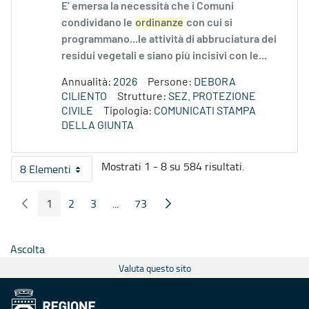
E’ emersa la necessità che i Comuni
condividano le
ordinanze
con cui si
programmano...le attività di abbruciatura dei
residui vegetali e siano più incisivi con le...
Annualità:
2026
Persone:
DEBORA
CILIENTO
Strutture:
SEZ. PROTEZIONE
CIVILE
Tipologia:
COMUNICATI STAMPA
DELLA GIUNTA
Mostrati 1 - 8 su 584 risultati.
8 Elementi
Per pagina
1
2
3
...
73
Pagina Precedente
Pagina Seguente
Pagina
Pagina
Pagina
Pagine intermedie
Pagina
Ascolta
Valuta questo sito