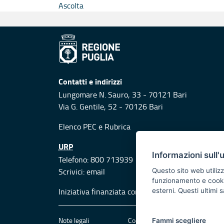
Ascolta
Contatti e indirizzi
Lungomare N. Sauro, 33 - 70121 Bari
Via G. Gentile, 52 - 70126 Bari
Elenco PEC
e
Rubrica
URP
Informazioni sull'
Telefono: 800 713939
Scrivici:
email
Questo sito web utilizz
funzionamento e cookie 
Iniziativa finanziata con risorse del POR Puglia
esterni. Questi ultimi
Note legali
Cookie e privacy
Att
Fammi scegliere