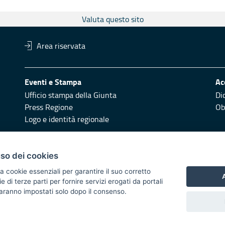
Valuta questo sito
Area riservata
Eventi e Stampa
Ac
Ufficio stampa della Giunta
Di
Press Regione
Obi
Logo e identità regionale
Redazione
Pr
uso dei cookies
Responsabili di pubblicazione
Vai
a cookie essenziali per garantire il suo corretto
A
di terze parti per fornire servizi erogati da portali
 2014/2020 - Asse XI
 saranno impostati solo dopo il consenso.
i di notifica
Feed RSS
Servizi Intranet