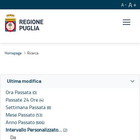
A
A
Ricerca
Homepage
Ricerca
Ultima modifica
Ora Passata
(0)
Passate 24 Ore
(4)
Settimana Passata
(8)
Mese Passato
(53)
Anno Passato
(666)
Intervallo Personalizzato…
(2)
Da