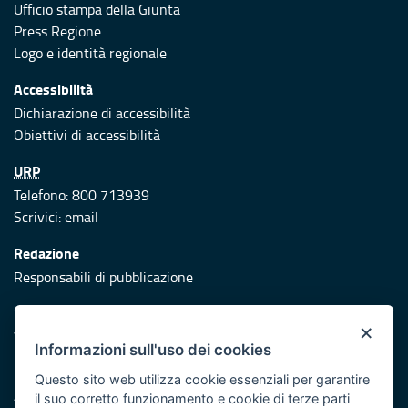
Ufficio stampa della Giunta
Press Regione
Logo e identità regionale
Accessibilità
Dichiarazione di accessibilità
Obiettivi di accessibilità
URP
Telefono: 800 713939
Scrivici:
email
Redazione
Responsabili di pubblicazione
Protezione civile
×
Vai al sito di Protezione Civile Puglia
Informazioni sull'uso dei cookies
Iniziativa finanziata con risorse del POR Puglia 2014/2020 -
Questo sito web utilizza cookie essenziali per garantire
Asse XI
il suo corretto funzionamento e cookie di terze parti