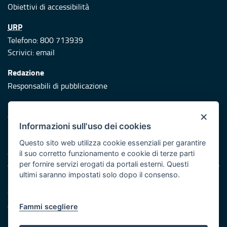
Obiettivi di accessibilità
URP
Telefono: 800 713939
Scrivici:
email
Redazione
Responsabili di pubblicazione
Protezione civile
×
Vai al sito di Protezione Civile Puglia
Informazioni sull'uso dei cookies
Iniziativa finanziata con risorse del POR Puglia 2014/2020 -
Questo sito web utilizza cookie essenziali per garantire
Asse XI
il suo corretto funzionamento e cookie di terze parti
per fornire servizi erogati da portali esterni. Questi
ultimi saranno impostati solo dopo il consenso.
Note legali
Cookie e privacy
Atti di notifica
Fammi scegliere
Feed RSS