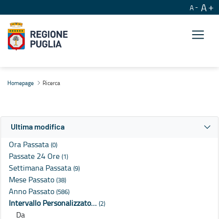
A
A
Ricerca
Homepage
Ricerca
Ultima modifica
Ora Passata
(0)
Passate 24 Ore
(1)
Settimana Passata
(9)
Mese Passato
(38)
Anno Passato
(586)
Intervallo Personalizzato…
(2)
Da