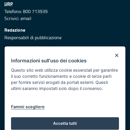
URP
Telefono: 800 713939
Scrivici:
email
Redazione
Responsabili di pubblicazione
Protezione civile
×
Vai al sito di Protezione Civile Puglia
Informazioni sull'uso dei cookies
Iniziativa finanziata con risorse del POR Puglia 2014/2020 -
Questo sito web utilizza cookie essenziali per garantire
Asse XI
il suo corretto funzionamento e cookie di terze parti
per fornire servizi erogati da portali esterni. Questi
ultimi saranno impostati solo dopo il consenso.
Note legali
Cookie e privacy
Atti di notifica
Fammi scegliere
Feed RSS
Servizi Intranet
Accetta tutti