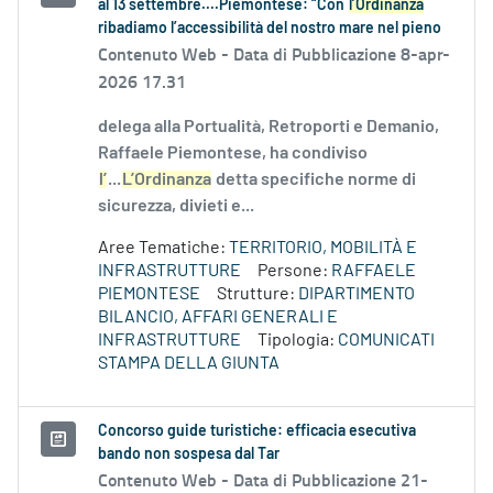
al 13 settembre....Piemontese: “Con
l’Ordinanza
ribadiamo l’accessibilità del nostro mare nel pieno
Contenuto Web -
Data di Pubblicazione 8-apr-
2026 17.31
delega alla Portualità, Retroporti e Demanio,
Raffaele Piemontese, ha condiviso
l’
...
L’Ordinanza
detta specifiche norme di
sicurezza, divieti e...
Aree Tematiche:
TERRITORIO, MOBILITÀ E
INFRASTRUTTURE
Persone:
RAFFAELE
PIEMONTESE
Strutture:
DIPARTIMENTO
BILANCIO, AFFARI GENERALI E
INFRASTRUTTURE
Tipologia:
COMUNICATI
STAMPA DELLA GIUNTA
Concorso guide turistiche: efficacia esecutiva
bando non sospesa dal Tar
Contenuto Web -
Data di Pubblicazione 21-