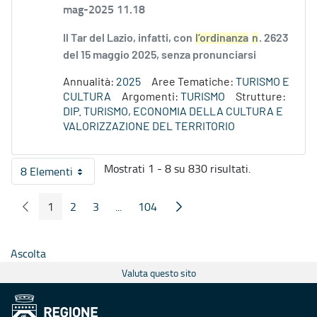
mag-2025 11.18
Il Tar del Lazio, infatti, con
l’ordinanza
n
. 2623
del 15 maggio 2025, senza pronunciarsi
Annualità:
2025
Aree Tematiche:
TURISMO E
CULTURA
Argomenti:
TURISMO
Strutture:
DIP. TURISMO, ECONOMIA DELLA CULTURA E
VALORIZZAZIONE DEL TERRITORIO
Mostrati 1 - 8 su 830 risultati.
8 Elementi
Per pagina
1
2
3
...
104
Pagina Precedente
Pagina Seguente
Pagina
Pagina
Pagina
Pagine intermedie
Pagina
Ascolta
Valuta questo sito