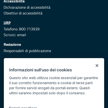
Accessibilità
Dichiarazione di accessibilità
Obiettivi di accessibilità
URP
Telefono: 800 713939
Scrivici:
email
Redazione
Responsabili di pubblicazione
Protezione civile
×
Vai al sito di Protezione Civile Puglia
Informazioni sull'uso dei cookies
Iniziativa finanziata con risorse del POR Puglia 2014/2020 -
Questo sito web utilizza cookie essenziali per garantire
Asse XI
il suo corretto funzionamento e cookie di terze parti
per fornire servizi erogati da portali esterni. Questi
ultimi saranno impostati solo dopo il consenso.
Note legali
Cookie e privacy
Atti di notifica