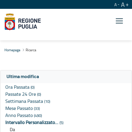
A
A
Ricerca
Homepage
Ricerca
Ultima modifica
Ora Passata
(0)
Passate 24 Ore
(0)
Settimana Passata
(10)
Mese Passato
(33)
Anno Passato
(490)
Intervallo Personalizzato…
(5)
Da