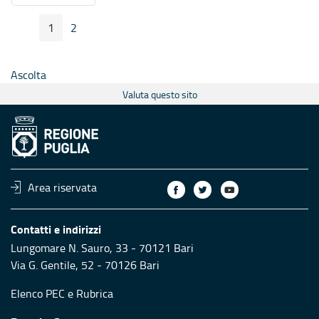
1
2
Pagina Precedente
Pagina Seguente
Pagina
Pagina
Ascolta
Valuta questo sito
Area riservata
Contatti e indirizzi
Lungomare N. Sauro, 33 - 70121 Bari
Via G. Gentile, 52 - 70126 Bari
Elenco PEC
e
Rubrica