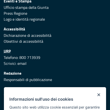
Eventi e Stampa
Ufficio stampa della Giunta
Press Regione
Logo e identità regionale
Accessibilità
Dichiarazione di accessibilità
Obiettivi di accessibilità
URP
Telefono: 800 713939
Scrivici:
email
Redazione
Responsabili di pubblicazione
Protezione civile
×
Vai al sito di Protezione Civile Puglia
Informazioni sull'uso dei cookies
Iniziativa finanziata con risorse del POR Puglia 2014/2020 -
Questo sito web utilizza cookie essenziali per garantire