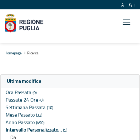
A
A
Ricerca
Homepage
Ricerca
Ultima modifica
Ora Passata
(0)
Passate 24 Ore
(0)
Settimana Passata
(10)
Mese Passato
(32)
Anno Passato
(490)
Intervallo Personalizzato…
(5)
Da