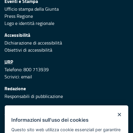
Eventi e Stampa
Ufficio stampa della Giunta
Press Regione
Logo e identità regionale
Accessibilità
Dichiarazione di accessibilità
Obiettivi di accessibilità
URP
Telefono: 800 713939
Scrivici:
email
Redazione
Responsabili di pubblicazione
Protezione civile
×
Vai al sito di Protezione Civile Puglia
Informazioni sull'uso dei cookies
Iniziativa finanziata con risorse del POR Puglia 2014/2020 -
Questo sito web utilizza cookie essenziali per garantire