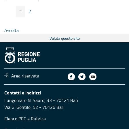
1
2
Pagina Precedente
Pagina Seguente
Pagina
Pagina
Ascolta
Valuta questo sito
Area riservata
Contatti e indirizzi
Lungomare N. Sauro, 33 - 70121 Bari
Via G. Gentile, 52 - 70126 Bari
Elenco PEC
e
Rubrica