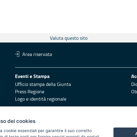
Valuta questo sito
Area riservata
Eventi e Stampa
Ac
Ufficio stampa della Giunta
Di
Press Regione
Obi
Logo e identità regionale
Redazione
Pr
uso dei cookies
Responsabili di pubblicazione
Vai
a cookie essenziali per garantire il suo corretto
A
di terze parti per fornire servizi erogati da portali