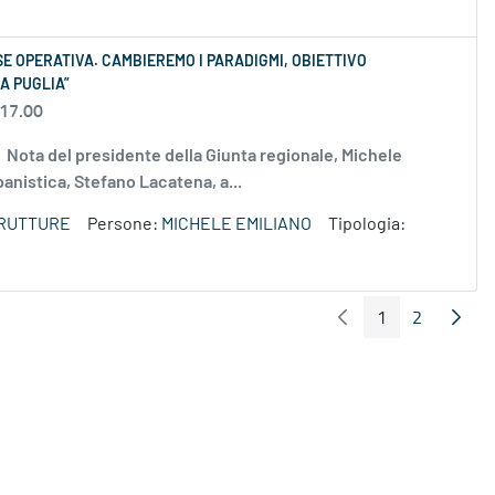
SE OPERATIVA. CAMBIEREMO I PARADIGMI, OBIETTIVO
A PUGLIA”
 17.00
.jpg Nota del presidente della Giunta regionale, Michele
banistica, Stefano Lacatena, a...
TRUTTURE
Persone:
MICHELE EMILIANO
Tipologia:
1
2
Pagina Precedente
Pagin
Pagina
Pagina