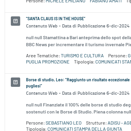
Persone:
MICHELE EMILIANO
FABIANO AMATI
Ti
“SANTA CLAUS IS IN THE HOUSE”
Contenuto Web -
Data di Pubblicazione 6-dic-2024
null null Stamattina a Bari anteprima dello spot de
BBC News per incrementare il turismo invernale Pien
Aree Tematiche:
TURISMO E CULTURA
Persone:
G
PUGLIA PROMOZIONE
Tipologia:
COMUNICATI STA
Borse di studio, Leo: “Raggiunto un risultato eccezionale c
pugliesi”
Contenuto Web -
Data di Pubblicazione 6-dic-2024
null null Finanziate il 100% delle borse di studio de
sostenuti con le Borse di Studio. Piena colonna null n
Persone:
SEBASTIANO LEO
Strutture:
ADISU - AG
Tipologia:
COMUNICATI STAMPA DELLA GIUNTA