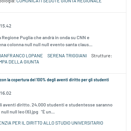
pologia:
COMUNICATI SEDUTE GIUNTA REGIONALE
 15.42
lla Regione Puglia che andrà in onda su CNN e
a colonna null null null evento santa claus...
IANFRANCO LOPANE
SERENA TRIGGIANI
Strutture:
MPA DELLA GIUNTA
on la copertura del 100% degli aventi diritto per gli studenti
 16.02
gli aventi diritto. 24.000 studenti e studentesse saranno
ull null leo (6).jpg “È un...
ENZIA PER IL DIRITTO ALLO STUDIO UNIVERSITARIO