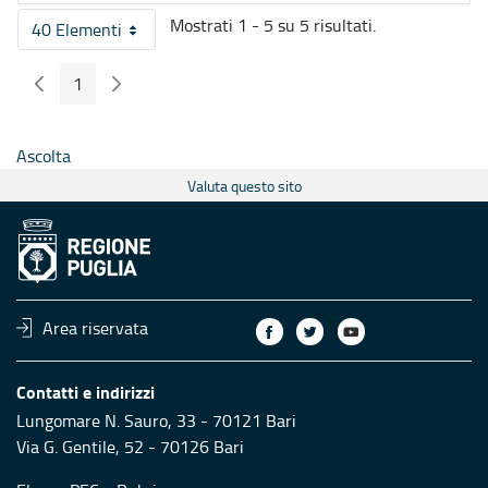
Mostrati 1 - 5 su 5 risultati.
40 Elementi
Per pagina
1
Pagina Precedente
Pagina Seguente
Pagina
Ascolta
Valuta questo sito
Area riservata
Contatti e indirizzi
Lungomare N. Sauro, 33 - 70121 Bari
Via G. Gentile, 52 - 70126 Bari