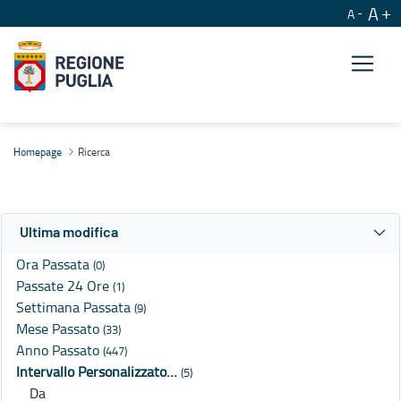
A
A
Ricerca
Homepage
Ricerca
Ultima modifica
Ora Passata
(0)
Passate 24 Ore
(1)
Settimana Passata
(9)
Mese Passato
(33)
Anno Passato
(447)
Intervallo Personalizzato…
(5)
Da