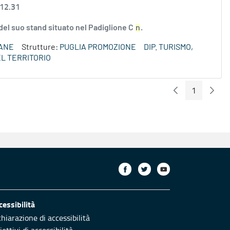
 12.31
del suo stand situato nel Padiglione C
n
.
ANE
Strutture:
PUGLIA PROMOZIONE
DIP. TURISMO,
L TERRITORIO
1
Pagina Preceden
Pagin
Pagina
cessibilità
chiarazione di accessibilità