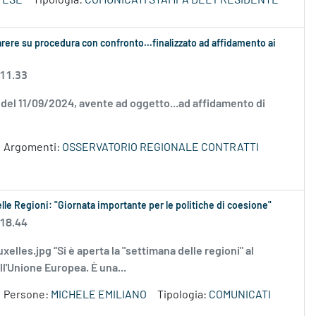
TESE
Tipologia:
COMUNICATI STAMPA DEL PRESIDENTE
arere su procedura con confronto...finalizzato ad affidamento ai
 11.33
0 del 11/09/2024, avente ad oggetto...ad affidamento di
Argomenti:
OSSERVATORIO REGIONALE CONTRATTI
elle Regioni: "Giornata importante per le politiche di coesione"
 18.44
uxelles.jpg “Si è aperta la "settimana delle regioni" al
ll'Unione Europea. È una...
Persone:
MICHELE EMILIANO
Tipologia:
COMUNICATI