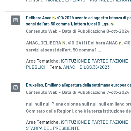
Persone:
MICHELE EMILIANO
RAFFAELE PIEMON
Delibera Anac
n
. 410/2024 avente ad oggetto istanza di p
sensi dell'art. 50 comma 1, lettera b) del D.Lgs.
n
.
Contenuto Web -
Data di Pubblicazione 8-ott-2024
ANAC_DELIBERA
N
. 410-24 (1) Delibera ANAC
n
. 41
servizi ai sensi dell'art. 50 comma 1,...
Aree Tematiche:
ISTITUZIONE E PARTECIPAZIONE
PUBBLICI
Tema:
ANAC
D.LGS.36/2023
Bruxelles, Emiliano all'apertura della settimana europea d
Contenuto Web -
Data di Pubblicazione 7-ott-2024
null null null Piena colonna null null null emiliano br
Comitato delle Regioni, che è la terza istituzione de
Aree Tematiche:
ISTITUZIONE E PARTECIPAZIONE
STAMPA DEL PRESIDENTE