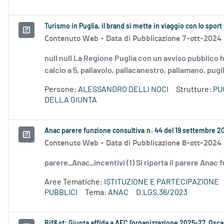
Turismo in Puglia, il brand si mette in viaggio con lo sport 
Contenuto Web -
Data di Pubblicazione 7-ott-2024
null null La Regione Puglia con un avviso pubblico ha
calcio a 5, pallavolo, pallacanestro, pallamano, pugila
Persone:
ALESSANDRO DELLI NOCI
Strutture:
PU
DELLA GIUNTA
Anac parere funzione consultiva
n
. 44 del 19 settembre 2
Contenuto Web -
Data di Pubblicazione 8-ott-2024
parere_Anac_incentivi (1) Si riporta il parere Anac
Aree Tematiche:
ISTITUZIONE E PARTECIPAZIONE
PUBBLICI
Tema:
ANAC
D.LGS.36/2023
Bif&st: Giunta affida a AFC l'organizzazione 2025-27. Oscar