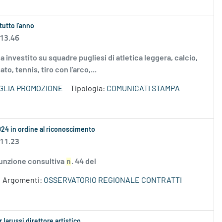
tutto l'anno
 13.46
 investito su squadre pugliesi di atletica leggera, calcio,
to, tennis, tiro con l'arco,...
GLIA PROMOZIONE
Tipologia:
COMUNICATI STAMPA
024 in ordine al riconoscimento
 11.23
 funzione consultiva
n
. 44 del
Argomenti:
OSSERVATORIO REGIONALE CONTRATTI
 Iarussi direttore artistico