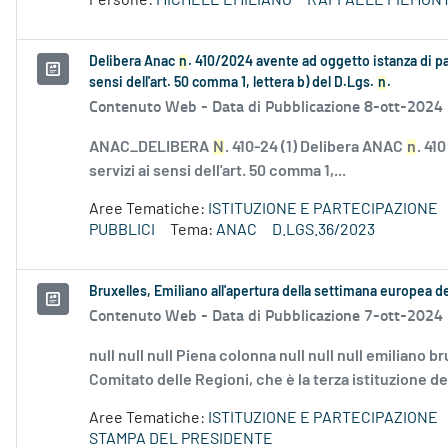
Persone:
MICHELE EMILIANO
RAFFAELE PIEMON
Delibera Anac
n
. 410/2024 avente ad oggetto istanza di p
sensi dell'art. 50 comma 1, lettera b) del D.Lgs.
n
.
Contenuto Web -
Data di Pubblicazione 8-ott-2024
ANAC_DELIBERA
N
. 410-24 (1) Delibera ANAC
n
. 41
servizi ai sensi dell'art. 50 comma 1,...
Aree Tematiche:
ISTITUZIONE E PARTECIPAZIONE
PUBBLICI
Tema:
ANAC
D.LGS.36/2023
Bruxelles, Emiliano all'apertura della settimana europea d
Contenuto Web -
Data di Pubblicazione 7-ott-2024
null null null Piena colonna null null null emiliano br
Comitato delle Regioni, che è la terza istituzione de
Aree Tematiche:
ISTITUZIONE E PARTECIPAZIONE
STAMPA DEL PRESIDENTE