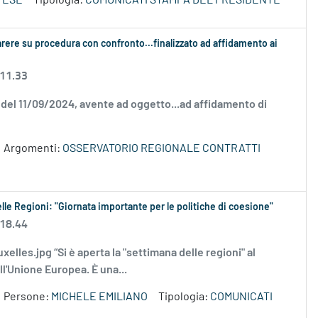
TESE
Tipologia:
COMUNICATI STAMPA DEL PRESIDENTE
arere su procedura con confronto...finalizzato ad affidamento ai
 11.33
0 del 11/09/2024, avente ad oggetto...ad affidamento di
Argomenti:
OSSERVATORIO REGIONALE CONTRATTI
elle Regioni: "Giornata importante per le politiche di coesione"
 18.44
uxelles.jpg “Si è aperta la "settimana delle regioni" al
ll'Unione Europea. È una...
Persone:
MICHELE EMILIANO
Tipologia:
COMUNICATI