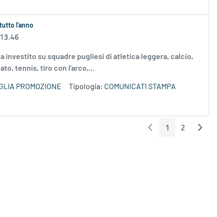
tutto l'anno
 13.46
 investito su squadre pugliesi di atletica leggera, calcio,
to, tennis, tiro con l'arco,...
GLIA PROMOZIONE
Tipologia:
COMUNICATI STAMPA
1
2
Pagina Precedente
Pagin
Pagina
Pagina