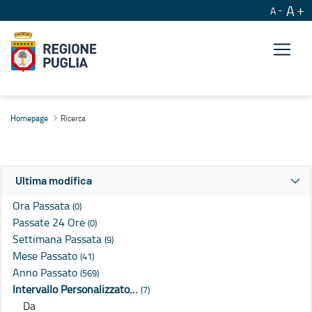
A
A
Ricerca
Homepage
Ricerca
Ultima modifica
Ora Passata
(0)
Passate 24 Ore
(0)
Settimana Passata
(9)
Mese Passato
(41)
Anno Passato
(569)
Intervallo Personalizzato…
(7)
Da