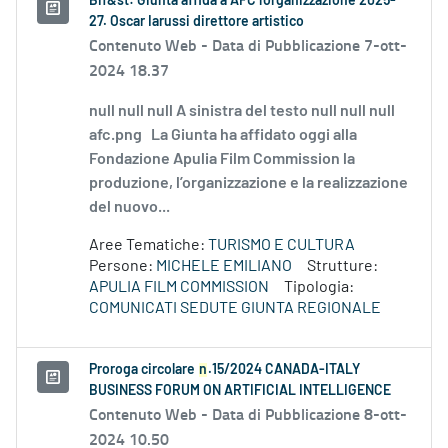
Bif&st: Giunta affida a AFC l'organizzazione 2025-
27. Oscar Iarussi direttore artistico
Contenuto Web -
Data di Pubblicazione 7-ott-
2024 18.37
null null null A sinistra del testo null null null
afc.png La Giunta ha affidato oggi alla
Fondazione Apulia Film Commission la
produzione, l’organizzazione e la realizzazione
del nuovo...
Aree Tematiche:
TURISMO E CULTURA
Persone:
MICHELE EMILIANO
Strutture:
APULIA FILM COMMISSION
Tipologia:
COMUNICATI SEDUTE GIUNTA REGIONALE
Proroga circolare
n
.15/2024 CANADA-ITALY
BUSINESS FORUM ON ARTIFICIAL INTELLIGENCE
Contenuto Web -
Data di Pubblicazione 8-ott-
2024 10.50