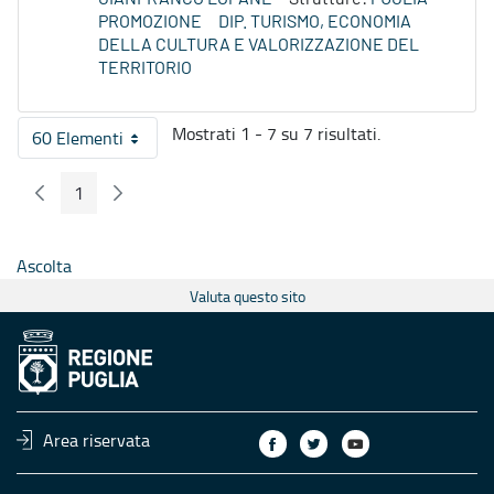
PROMOZIONE
DIP. TURISMO, ECONOMIA
DELLA CULTURA E VALORIZZAZIONE DEL
TERRITORIO
Mostrati 1 - 7 su 7 risultati.
60 Elementi
Per pagina
1
Pagina Precedente
Pagina Seguente
Pagina
Ascolta
Valuta questo sito
Area riservata