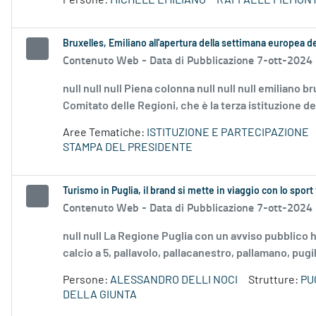
Persone:
MICHELE EMILIANO
RAFFAELE PIEMON
Bruxelles, Emiliano all'apertura della settimana europea d
Contenuto Web -
Data di Pubblicazione 7-ott-2024
null null null Piena colonna null null null emiliano br
Comitato delle Regioni, che è la terza istituzione de
Aree Tematiche:
ISTITUZIONE E PARTECIPAZIONE
STAMPA DEL PRESIDENTE
Turismo in Puglia, il brand si mette in viaggio con lo sport 
Contenuto Web -
Data di Pubblicazione 7-ott-2024
null null La Regione Puglia con un avviso pubblico ha
calcio a 5, pallavolo, pallacanestro, pallamano, pugila
Persone:
ALESSANDRO DELLI NOCI
Strutture:
PU
DELLA GIUNTA