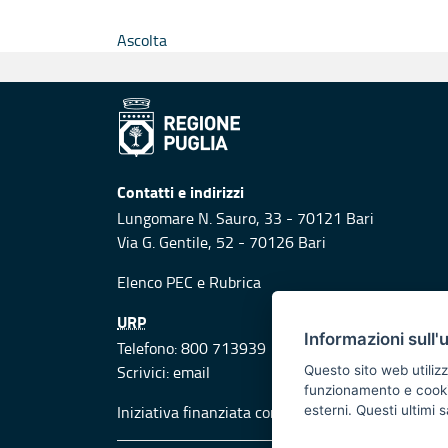
Ascolta
Contatti e indirizzi
Lungomare N. Sauro, 33 - 70121 Bari
Via G. Gentile, 52 - 70126 Bari
Elenco PEC
e
Rubrica
URP
Informazioni sull'
Telefono: 800 713939
Scrivici:
email
Questo sito web utilizz
funzionamento e cookie 
Iniziativa finanziata con risorse del POR Puglia
esterni. Questi ultimi