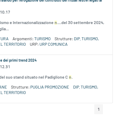
 Bando per l’erogazione dei contributi dei rituali festivi legati al
 10.17
ismo e Internazionalizzazione
n
....del 30 settembre 2024,
lia...
TURA
Argomenti:
TURISMO
Strutture:
DIP. TURISMO,
L TERRITORIO
URP:
URP COMUNICA
ne dei primi trend 2024
 12.31
del suo stand situato nel Padiglione C
n
.
ANE
Strutture:
PUGLIA PROMOZIONE
DIP. TURISMO,
L TERRITORIO
1
Pagina Preceden
Pagin
Pagina