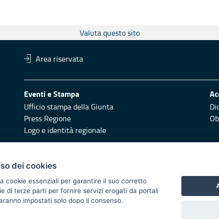
Valuta questo sito
Area riservata
Eventi e Stampa
Ac
Ufficio stampa della Giunta
Di
Press Regione
Obi
Logo e identità regionale
Redazione
Pr
uso dei cookies
Responsabili di pubblicazione
Vai
a cookie essenziali per garantire il suo corretto
A
di terze parti per fornire servizi erogati da portali
 2014/2020 - Asse XI
 saranno impostati solo dopo il consenso.